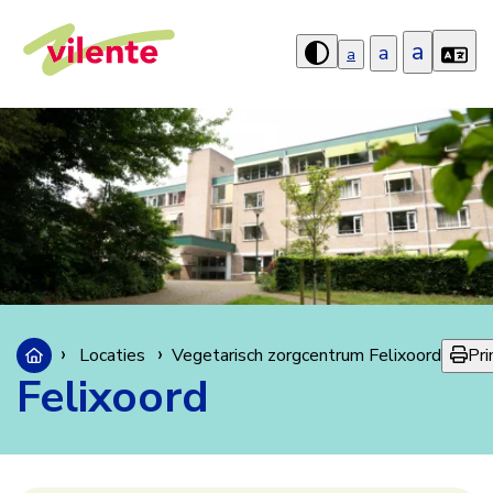
a
a
a
Hoog
contrast
aanzetten
Pri
Locaties
Vegetarisch zorgcentrum Felixoord
Felixoord