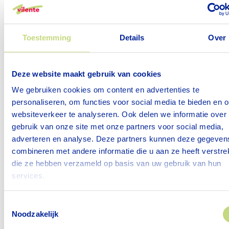
Toestemming
Details
Over
Deze website maakt gebruik van cookies
We gebruiken cookies om content en advertenties te
personaliseren, om functies voor social media te bieden en 
websiteverkeer te analyseren. Ook delen we informatie over
gebruik van onze site met onze partners voor social media,
Vrijwilliger gezocht voor
adverteren en analyse. Deze partners kunnen deze gegeven
activiteitondersteuning bij Felixoord
combineren met andere informatie die u aan ze heeft verstrek
9 juli 2026
die ze hebben verzameld op basis van uw gebruik van hun
services.
Bij vegetarisch zorgcentrum Felixoord in
Oosterbeek zoeken we enthousiaste
Toestemmingsselectie
vrijwilligers die willen helpen tijdens de
Noodzakelijk
broodmaaltijd in de avond op de somatische