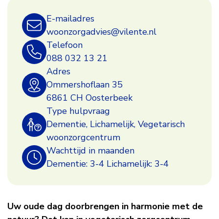
Vegetarisch
Nieuws
Nieuws
Nieuws
Felixoord
Felixoord
Felixoord
Vrijwilligers
Vrijwilligers
Vrijwilligers
E-mailadres
zorgcentrum
woonzorgadvies@vilente.nl
Telefoon
Felixoord
088 032 13 21
Adres
Ommershoflaan 35
6861 CH Oosterbeek
Type hulpvraag
Dementie, Lichamelijk, Vegetarisch
woonzorgcentrum
Wachttijd in maanden
Dementie: 3-4 Lichamelijk: 3-4
Uw oude dag doorbrengen in harmonie met de