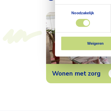
Toestemmingsselectie
Noodzakelijk
Weigeren
Wonen met zorg