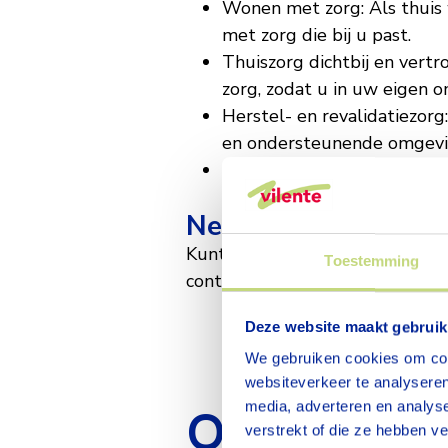
Wonen met zorg: Als thuis 
met zorg die bij u past.
Thuiszorg dichtbij en vert
zorg, zodat u in uw eigen 
Herstel- en revalidatiezorg:
en ondersteunende omgevi
Advies en behandeling: Onz
voor u klaar met
advies en 
Neem contact op
Kunt u niet vinden wat u zoek
Toestemming
contact op met een van onze
ad
Deze website maakt gebruik
We gebruiken cookies om cont
websiteverkeer te analyseren
media, adverteren en analys
Ontdek on
verstrekt of die ze hebben v