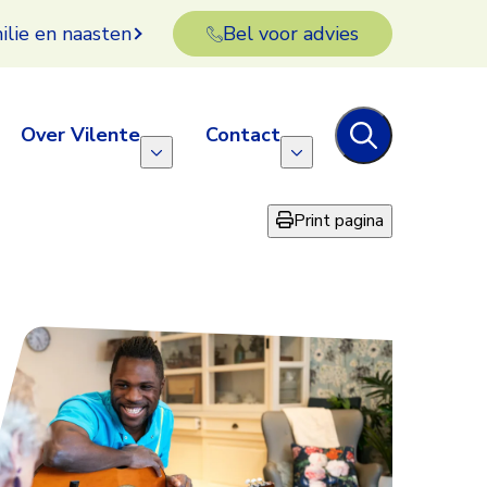
ilie en naasten
Bel voor advies
Over Vilente
Contact
Print pagina