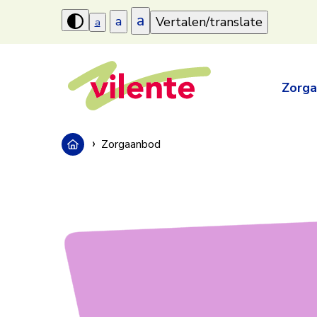
a
a
Vertalen/translate
a
Hoog
contrast
aanzetten
Zorg
Zorgaanbod