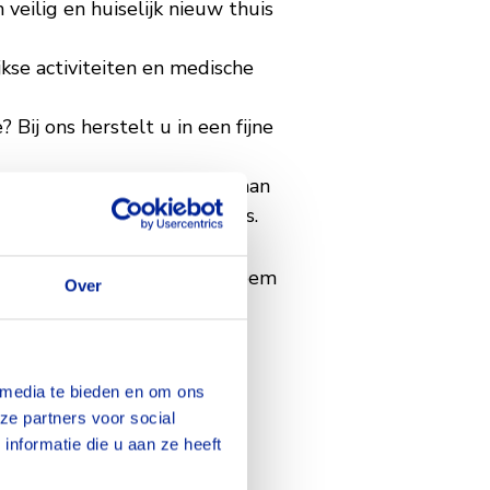
eilig en huiselijk nieuw thuis
kse activiteiten en medische
 Bij ons herstelt u in een fijne
gopedisten en diëtisten, staan
onze locaties als bij u thuis.
een passend alternatief. Neem
Over
ie bij u past.
 media te bieden en om ons
ze partners voor social
nformatie die u aan ze heeft