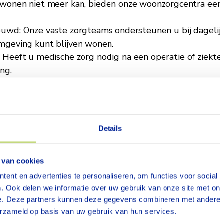
wonen niet meer kan, bieden onze woonzorgcentra een v
rouwd: Onze vaste zorgteams ondersteunen u bij dagelij
omgeving kunt blijven wonen.
 Heeft u medische zorg nodig na een operatie of ziekte?
ng.
e deskundige behandelaren, zoals fysiotherapeuten, lo
begeleiding
. Samen werken we aan uw welzijn, zowel in 
t? Dan denken we met u mee en zoeken we samen naar 
Details
viseurs wonen en zorg
. Samen vinden we de oplossing d
 van cookies
ent en advertenties te personaliseren, om functies voor social
. Ook delen we informatie over uw gebruik van onze site met on
e. Deze partners kunnen deze gegevens combineren met andere i
s zorgaanbod
erzameld op basis van uw gebruik van hun services.