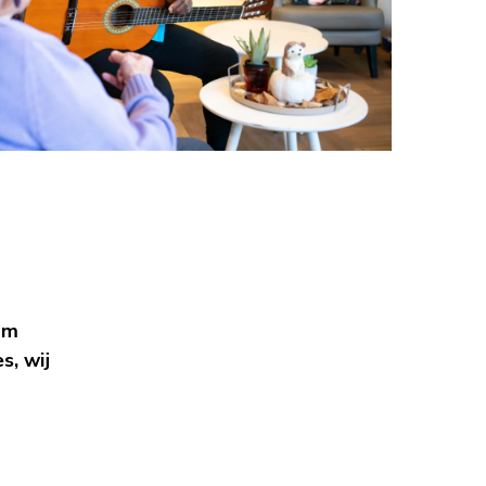
om
s, wij