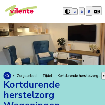
a
a
a
Hoog
contrast
aanzetten
Zorgaanbod
Tijdelijke zorg
Kortdurende herstelzorg Wageningen, Afdeling 10
Kortdurende
herstelzorg