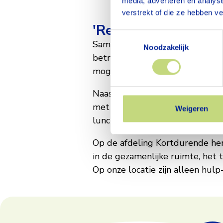
media, adverteren en analys
Arnhem
verstrekt of die ze hebben v
'Revalideren doen 
Toestemmingsselectie
Samen met u werkt ons revalida
Noodzakelijk
betrekken hen graag bij uw rev
mogelijk wordt.
Naast behandelingen door bijvo
met de verpleging praktische d
Weigeren
lunch.
Op de afdeling Kortdurende her
in de gezamenlijke ruimte, het t
Op onze locatie zijn alleen hul
Footer