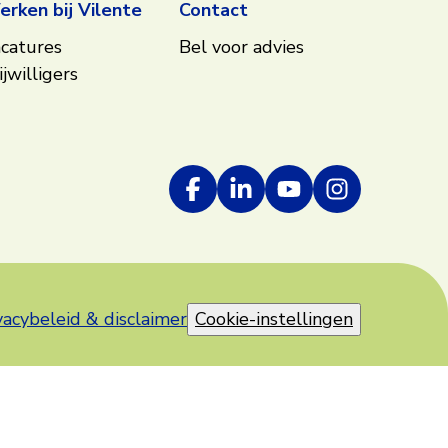
rken bij Vilente
Contact
catures
Bel voor advies
ijwilligers
vacybeleid & disclaimer
Cookie-instellingen