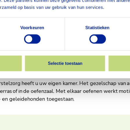
e. Deze partners kunnen deze gegevens combineren met andere i
erzameld op basis van uw gebruik van hun services.
we samen'
tieteam aan één gezamenlijk doel: uw herstel. Uw naas
Voorkeuren
Statistieken
alidatie. Met elkaar maken we een programma op maat,
orbeeld een fysiotherapeut, psycholoog, logopedist o
ingen. Denk bijvoorbeeld aan wassen en aankleden of h
Selectie toestaan
stelzorg heeft u uw eigen kamer. Het gezelschap van a
erras of in de oefenzaal. Met elkaar oefenen werkt mot
p- en geleidehonden toegestaan.