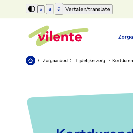
a
a
Vertalen/translate
a
Hoog
contrast
aanzetten
Zorg
Zorgaanbod
Tijdelijke zorg
Kortduren