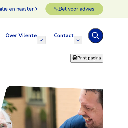
ilie en naasten
Bel voor advies
Over Vilente
Contact
Print pagina