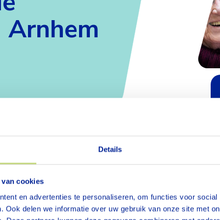
de
g Arnhem
de
n operatie of ziekte? En kunt u
Details
elfstandig thuis wonen? Revalidatie
p onze afdeling kortdurende
 van cookies
g
 onder professionele begeleiding
ent en advertenties te personaliseren, om functies voor social
g vindt u in het gebouw van
. Ook delen we informatie over uw gebruik van onze site met on
daal
.