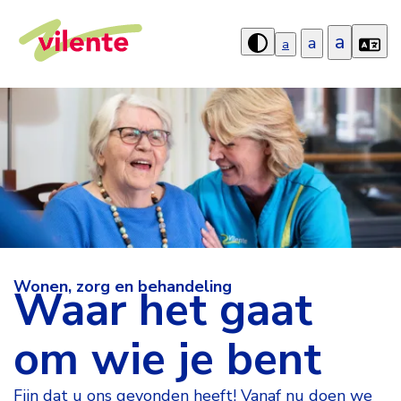
a
a
a
Hoog
contrast
aanzetten
Wonen, zorg en behandeling
Waar het gaat
om wie je bent
Fijn dat u ons gevonden heeft! Vanaf nu doen we