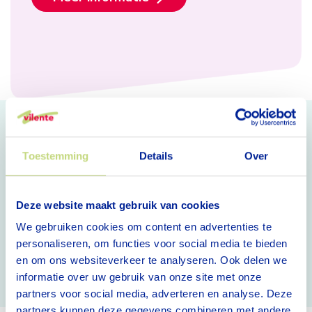
Mijn cliëntportaal
Toestemming
Details
Over
In het Elektronisch cliëntendossier (ECD) vindt u
onder andere uw persoonlijke zorgplan en uw
medische gegevens. Via het cliëntportaal Caren in
Deze website maakt gebruik van cookies
het ECD kunnen u en uw naasten alle gemaakte
We gebruiken cookies om content en advertenties te
afspraken over de zorg bekijken.
personaliseren, om functies voor social media te bieden
Mijn cliëntportaal
en om ons websiteverkeer te analyseren. Ook delen we
informatie over uw gebruik van onze site met onze
partners voor social media, adverteren en analyse. Deze
partners kunnen deze gegevens combineren met andere