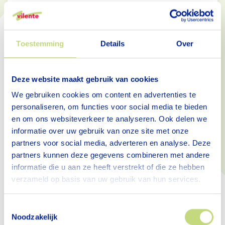
natuur samenkomen. Hier maak jij elke
nacht waardevol!
Toestemming
Details
Over
Deze website maakt gebruik van cookies
We gebruiken cookies om content en advertenties te
personaliseren, om functies voor social media te bieden
en om ons websiteverkeer te analyseren. Ook delen we
informatie over uw gebruik van onze site met onze
partners voor social media, adverteren en analyse. Deze
partners kunnen deze gegevens combineren met andere
informatie die u aan ze heeft verstrekt of die ze hebben
verzameld op basis van uw gebruik van hun services.
Procescoördinator Ambulant
Geriatrie Team - Doorwerth
Toestemmingsselectie
Noodzakelijk
24 - 24 uur