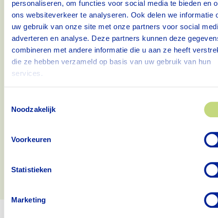
personaliseren, om functies voor social media te bieden en 
Vilente zet in op nieuwe technologieën en slimme
ons websiteverkeer te analyseren. Ook delen we informatie 
oplossingen om het werk makkelijker en
uw gebruik van onze site met onze partners voor social medi
efficiënter te maken. Tegelijkertijd is er veel
adverteren en analyse. Deze partners kunnen deze gegeven
aandacht voor duurzame inzetbaarheid. Dit
combineren met andere informatie die u aan ze heeft verstrek
betekent dat Vilente je helpt om gezond en met
die ze hebben verzameld op basis van uw gebruik van hun
services.
plezier te blijven werken, vandaag én in de
toekomst.
Toestemmingsselectie
Wil jij werken in een omgeving waar jij én de
Noodzakelijk
mensen om je heen centraal staan? Ontdek de
mogelijkheden bij Vilente en bouw mee aan de
Voorkeuren
beste zorg in de regio!
Vacatures
Statistieken
Marketing