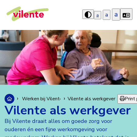
a
a
a
Hoog
contrast
aanzetten
Print
Werken bij Vilente
Vilente als werkgever
Vilente als werkgever
Bij Vilente draait alles om goede zorg voor
ouderen én een fijne werkomgeving voor