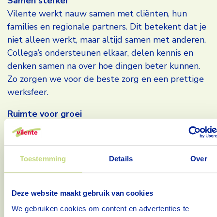
Samen sterker
Vilente werkt nauw samen met cliënten, hun
families en regionale partners. Dit betekent dat je
niet alleen werkt, maar altijd samen met anderen.
Collega’s ondersteunen elkaar, delen kennis en
denken samen na over hoe dingen beter kunnen.
Zo zorgen we voor de beste zorg en een prettige
werksfeer.
Ruimte voor groei
Bij Vilente krijg je de kans om jezelf te blijven
ontwikkelen. Via de Vilente Academie kun je
trainingen volgen en nieuwe vaardigheden leren.
Toestemming
Details
Over
Ook wordt er geïnvesteerd in jouw werkplezier en
persoonlijke groei, zodat jij je goed voelt in je
werk.
Deze website maakt gebruik van cookies
We gebruiken cookies om content en advertenties te
Innovatie en gezondheid