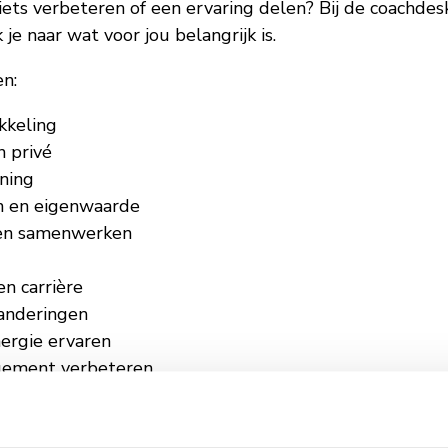
iets verbeteren of een ervaring delen? Bij de coachdesk
 je naar wat voor jou belangrijk is.
n:
kkeling
 privé
ning
n en eigenwaarde
 en samenwerken
n carrière
anderingen
ergie ervaren
gement verbeteren
jou belangrijk is.