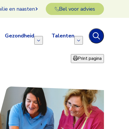
ilie en naasten
Bel voor advies
Gezondheid
Talenten
Print pagina