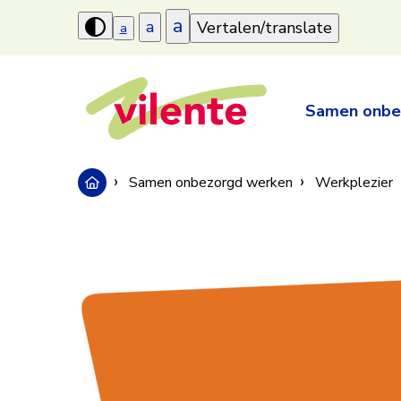
a
a
Vertalen/translate
a
Hoog
contrast
aanzetten
Samen onbe
Samen onbezorgd werken
Werkplezier