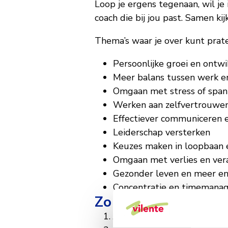
Loop je ergens tegenaan, wil je 
coach die bij jou past. Samen kijk
Thema’s waar je over kunt prate
Persoonlijke groei en ontwi
Meer balans tussen werk en
Omgaan met stress of span
Werken aan zelfvertrouwe
Effectiever communiceren
Leiderschap versterken
Keuzes maken in loopbaan e
Omgaan met verlies en ver
Gezonder leven en meer en
Concentratie en timemana
Zo werkt het
Jij kiest het thema dat voor 