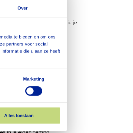
Over
even: er is altijd iemand die je
 media te bieden en om ons
ze partners voor social
nformatie die u aan ze heeft
rning Onbezorgd Werken iets
Marketing
Alles toestaan
es in je eigen tempo.