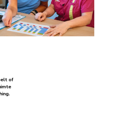
oelt of
ruimte
hing.