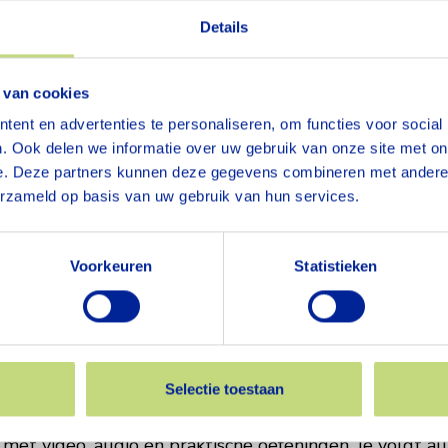
past.
Details
he stappen en concrete resultaten.
 beter wilt omgaan met veranderingen of gezonder wilt l
 van cookies
 wat je deelt blijft tussen jou en je coach.
ent en advertenties te personaliseren, om functies voor social
esk
. Ook delen we informatie over uw gebruik van onze site met on
 Onbezorgd Werken
e. Deze partners kunnen deze gegevens combineren met andere i
erzameld op basis van uw gebruik van hun services.
t het soms alsof je altijd ‘aan’ staat? Dan is de e-lea
Voorkeuren
Statistieken
 je:
aam
n
werkdruk
Selectie toestaan
grenzen aangeeft
 met video, audio en praktische oefeningen. Je volgt all