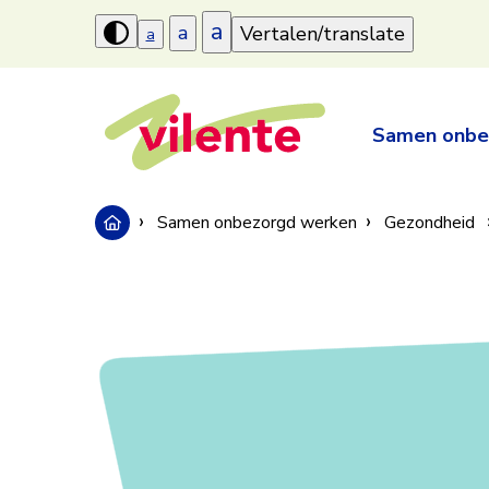
a
a
Vertalen/translate
a
Hoog
contrast
aanzetten
Samen onbe
Samen onbezorgd werken
Gezondheid