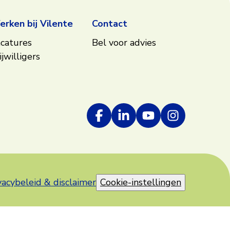
rken bij Vilente
Contact
catures
Bel voor advies
ijwilligers
vacybeleid & disclaimer
Cookie-instellingen