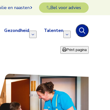
ilie en naasten
Bel voor advies
Gezondheid
Talenten
Print pagina