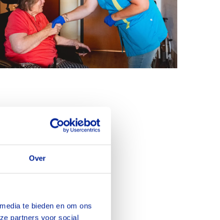
m
Over
mte
mee en
houden.
 media te bieden en om ons
riode of
ze partners voor social