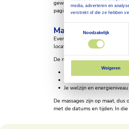
balans
gewoon behoefte hebt aan meer 
media, adverteren en analys
pagina wat Vilente biedt om jo
verstrekt of die ze hebben v
Toestemmingsselectie
Massages op locati
Noodzakelijk
Even een moment voor jezelf ti
locatie.
De massages zijn bedoeld om:
Weigeren
Stress te verminderen
Spanning in je lijf te verlic
Je welzijn en energieniveau
De massages zijn op maat, dus oo
met de datums en tijden. In die