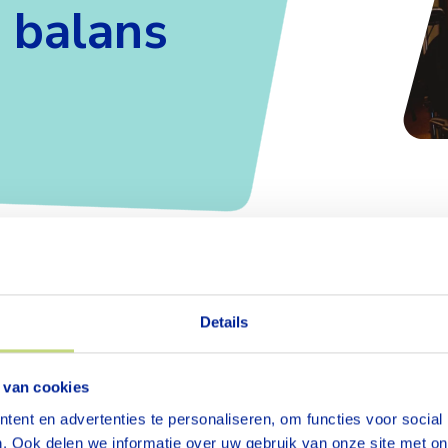
 balans
 en privé is geen luxe, maar een basisvoorwaarde o
Details
zier te blijven werken. Het is belangrijk dat jij rui
e zorgen en voor jezelf. Daarom denken we met je 
ijkheden om jouw werk- en privéleven in balans te 
 van cookies
ent en advertenties te personaliseren, om functies voor social
antelzorger bent, herstellende bent van een drukke pe
. Ook delen we informatie over uw gebruik van onze site met on