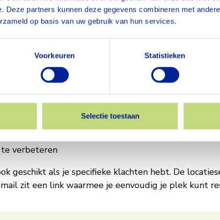
rust en regelmaat: we staan voor je klaar. Lees op d
e. Deze partners kunnen deze gegevens combineren met andere i
uw werk en privé in balans te houden.
erzameld op basis van uw gebruik van hun services.
e
Voorkeuren
Statistieken
jdens je werkdag?
Praktijk The Feeling
verzorgt regel
Selectie toestaan
hten
 te verbeteren
k geschikt als je specifieke klachten hebt. De locatie
 mail zit een link waarmee je eenvoudig je plek kunt re