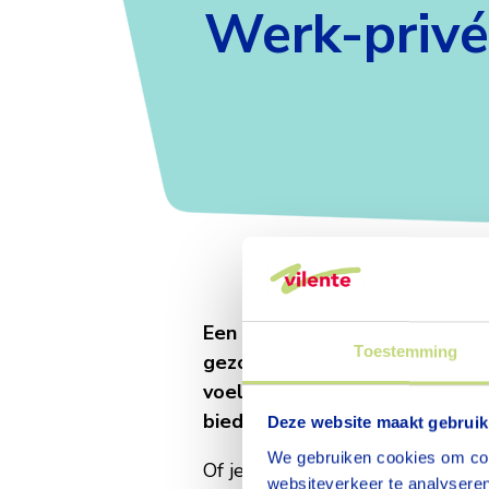
Werk-privé
Werk-
Een goede balans tussen werk
Toestemming
gezond, gemotiveerd en met ple
voelt om goed voor anderen t
privé
bieden we verschillende mogel
Deze website maakt gebruik
We gebruiken cookies om cont
Of je nu jonge kinderen hebt, m
websiteverkeer te analyseren