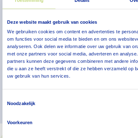
Toestemming
Details
Ove
Overdal - Oosterbeek
Deze website maakt gebruik van cookies
We gebruiken cookies om content en advertenties te persona
De Pleinen - Ede
om functies voor social media te bieden en om ons websitev
analyseren. Ook delen we informatie over uw gebruik van on
met onze partners voor social media, adverteren en analyse
De Klinkenberg - Ede
partners kunnen deze gegevens combineren met andere info
die u aan ze heeft verstrekt of die ze hebben verzameld op 
uw gebruik van hun services.
St. Barbara - Ede
Toestemmingsselectie
Pieter Pauw - Wageningen
Noodzakelijk
Voorkeuren