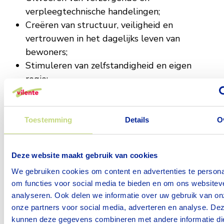
verpleegtechnische handelingen;
Creëren van structuur, veiligheid en
vertrouwen in het dagelijks leven van
bewoners;
Stimuleren van zelfstandigheid en eigen
regie;
Ondersteunen van bewoners op psychosociaal
gebied;
Activeren en begeleiden bij maatschappelijke
Toestemming
Details
O
participatie en dagelijkse activiteiten;
Afstemmen met familieleden, collega's en
Deze website maakt gebruik van cookies
betrokken disciplines.
We gebruiken cookies om content en advertenties te persona
Dankzij jouw inzet voelen bewoners zichzelf
om functies voor social media te bieden en om ons websitev
gezien, gehoord en thuis. Persoonlijke
analyseren. Ook delen we informatie over uw gebruik van on
ontwikkeling en psychosociale begeleiding. Je
onze partners voor social media, adverteren en analyse. De
helpt bewoners niet alleen met wat zij nodig
kunnen deze gegevens combineren met andere informatie di