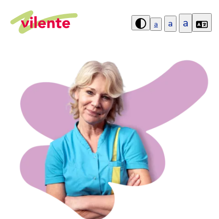
a
a
a
Hoog
contrast
aanzetten