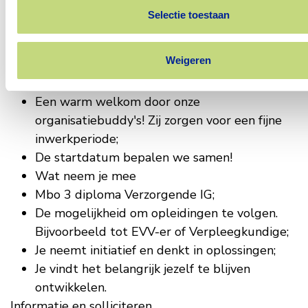
andere een nieuwe fiets, ICT-producten,
Selectie toestaan
museumjaarkaart en/of korting op je
sportabonnement;
Weigeren
De mogelijkheid om opleidingen te volgen;
Goede werk/privé-balans;
Een warm welkom door onze
organisatiebuddy's! Zij zorgen voor een fijne
inwerkperiode;
De startdatum bepalen we samen!
Wat neem je mee
Mbo 3 diploma Verzorgende IG;
De mogelijkheid om opleidingen te volgen.
Bijvoorbeeld tot EVV-er of Verpleegkundige;
Je neemt initiatief en denkt in oplossingen;
Je vindt het belangrijk jezelf te blijven
ontwikkelen.
Informatie en solliciteren