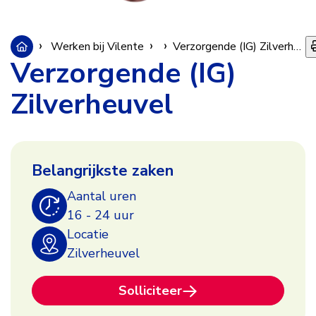
Werken bij Vilente
Vacatures
Verzorgende (IG) Zilverheuvel
Verzorgende (IG)
Zilverheuvel
Verzorgende
Belangrijkste zaken
(IG)
Aantal uren
16 - 24 uur
Zilverheuvel
Locatie
Zilverheuvel
Solliciteer