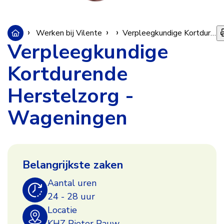
Werken bij Vilente
Vacatures
Verpleegkundige Kortdurende Herstelzorg - Wageningen
Verpleegkundige
Kortdurende
Herstelzorg -
Wageningen
Verpleegkundige
Belangrijkste zaken
Kortdurende
Aantal uren
24 - 28 uur
Herstelzorg
Locatie
KHZ Pieter Pauw