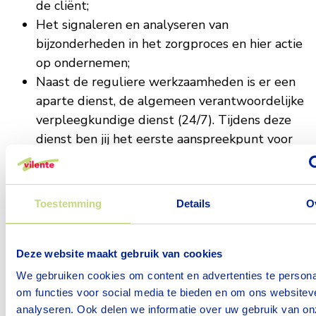
de cliënt;
Het signaleren en analyseren van
bijzonderheden in het zorgproces en hier actie
op ondernemen;
Naast de reguliere werkzaamheden is er een
aparte dienst, de algemeen verantwoordelijke
verpleegkundige dienst (24/7). Tijdens deze
dienst ben jij het eerste aanspreekpunt voor
medewerkers en vervul je de triagerol ten
behoeve van artsen;
En je denkt als verpleegkundige mee over de
Toestemming
Details
O
kwaliteitsverbetering van onze zorg. We staan
open voor jouw ideeën.
Deze website maakt gebruik van cookies
Wat bieden we jou
We gebruiken cookies om content en advertenties te persona
om functies voor social media te bieden en om ons websitev
Arbeidsvoorwaarden volgens de cao VVT,
analyseren. Ook delen we informatie over uw gebruik van on