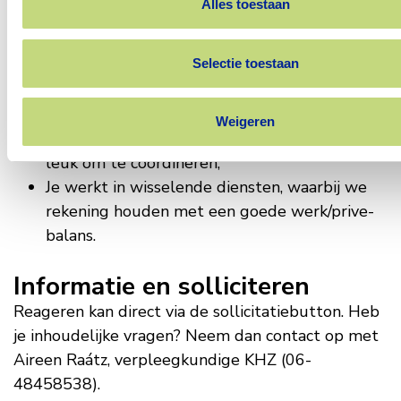
Alles toestaan
Wat neem je mee
Selectie toestaan
Mbo 4 diploma Verpleegkunde;
Geldige BIG registratie;
Weigeren
Je weet overzicht te houden en je vindt het
leuk om te coördineren;
Je werkt in wisselende diensten, waarbij we
rekening houden met een goede werk/prive-
balans.
Informatie en solliciteren
Reageren kan direct via de sollicitatiebutton. Heb
je inhoudelijke vragen? Neem dan contact op met
Aireen Raátz, verpleegkundige KHZ (06-
48458538).