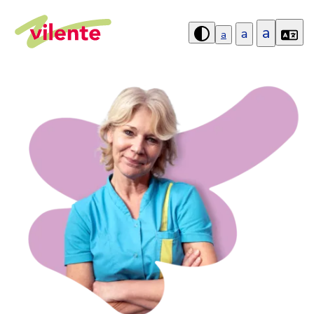
a
a
a
Hoog
contrast
aanzetten