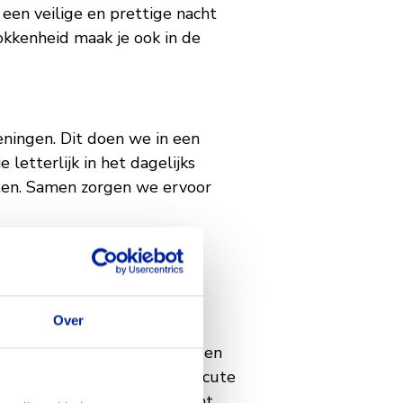
 een veilige en prettige nacht
kkenheid maak je ook in de
ningen. Dit doen we in een
etterlijk in het dagelijks
iten. Samen zorgen we ervoor
Over
bewoners. Je voert geplande en
ldig. Bij calamiteiten of acute
a’s tijdens de nacht. Je kunt