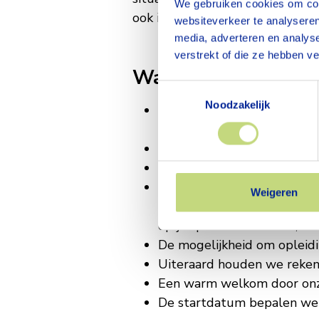
We gebruiken cookies om cont
ook ingeroosterd worden voor o
websiteverkeer te analyseren
media, adverteren en analys
verstrekt of die ze hebben v
Wat bieden we jou
Toestemmingsselectie
Noodzakelijk
Arbeidsvoorwaarden volgen
o.b.v. 36-urige werkweek);
8% vakantiegeld, met de ke
Eindejaarsuitkering van 8,3
Deelname aan het meerkeuz
Weigeren
tegemoetkoming kunt krijge
op je sportabonnement;
De mogelijkheid om opleidi
Uiteraard houden we reken
Een warm welkom door onze 
De startdatum bepalen we