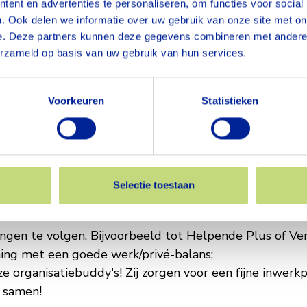
ent en advertenties te personaliseren, om functies voor social
verige diensten.
. Ook delen we informatie over uw gebruik van onze site met on
e. Deze partners kunnen deze gegevens combineren met andere i
erzameld op basis van uw gebruik van hun services.
Voorkeuren
Statistieken
s de cao VVT, inschaling Helpende in FWG 25 (€2.59
us dit ook per maand te laten uitbetalen;
3%;
esysteem arbeidsvoorwaarden waarbij je door belasti
Selectie toestaan
n op onder andere een nieuwe fiets, ICT-producten, 
ngen te volgen. Bijvoorbeeld tot Helpende Plus of Ve
ing met een goede werk/privé-balans;
organisatiebuddy's! Zij zorgen voor een fijne inwerkp
 samen!