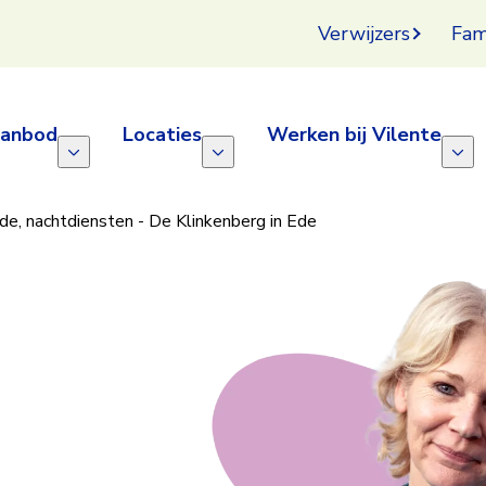
Verwijzers
Fam
aanbod
Locaties
Werken bij Vilente
e, nachtdiensten - De Klinkenberg in Ede