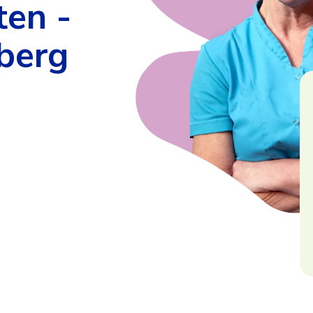
ten -
berg