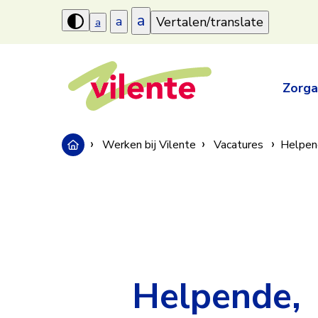
a
a
Vertalen/translate
a
Hoog
contrast
aanzetten
Zorg
Werken bij Vilente
Vacatures
Helpend
Helpende,