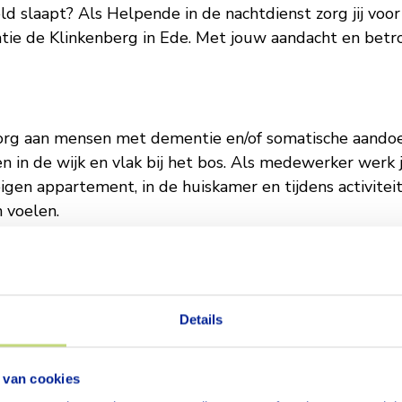
sten
d slaapt? Als Helpende in de nachtdienst zorg jij voor
ie de Klinkenberg in Ede. Met jouw aandacht en betro
org aan mensen met dementie en/of somatische aandoe
 de wijk en vlak bij het bos. Als medewerker werk je l
igen appartement, in de huiskamer en tijdens activite
rg
n voelen.
Details
ig en zorgt voor een veilige en rustige nacht voor de 
 signaleert bijzonderheden en rapporteert deze zorgvu
 van cookies
oen. Je bent het aanspreekpunt voor bewoners en colleg