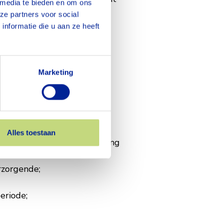
 media te bieden en om ons
ze partners voor social
nformatie die u aan ze heeft
Marketing
9 - €3.235 bruto per maand
ngvoordeel een financiële
Alles toestaan
museumjaarkaart en/of korting
rzorgende;
eriode;