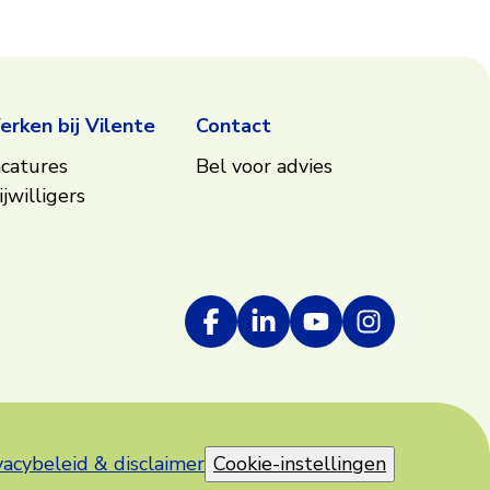
rken bij Vilente
Contact
catures
Bel voor advies
ijwilligers
vacybeleid & disclaimer
Cookie-instellingen