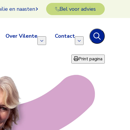
ilie en naasten
Bel voor advies
Over Vilente
Contact
Print pagina