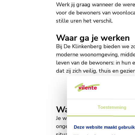
nachtdien
Werk jij graag wanneer de werel
voor de bewoners van woonlocat
-
stille uren het verschil.
Waar ga je werken
De
Bij De Klinkenberg bieden we z
moderne woonomgeving, midden in
leven van de bewoners: in hun e
Klinkenbe
dat zij zich veilig, thuis en gezie
in
Wat ga je doen
Toestemming
Ede
Je werkt voornamelijk zelfstand
ongeplande zorgmomenten uit. Je
Deze website maakt gebruik
situaties weet je wat je moet d