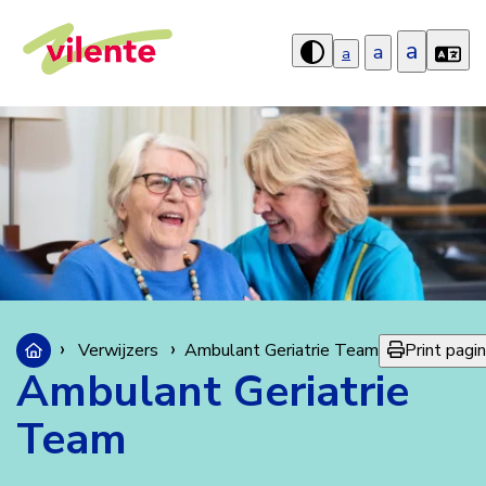
a
a
a
Hoog
contrast
aanzetten
Print pagi
Verwijzers
Ambulant Geriatrie Team
Ambulant Geriatrie
Team