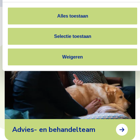
Meer informatie
Alles toestaan
Selectie toestaan
Weigeren
Advies- en behandelteam