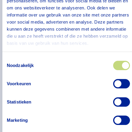
personaliseren, om functies voor social media te bieden en
om ons websiteverkeer te analyseren. Ook delen we
informatie over uw gebruik van onze site met onze partners
Hoe maak ik een verwijzing?
voor social media, adverteren en analyse. Deze partners
kunnen deze gegevens combineren met andere informatie
die u aan ze heeft verstrekt of die ze hebben verzameld op
Welke consultatiemogelijkheden
basis van uw gebruik van hun services.
zijn er bij Vilente?
Toestemmingsselectie
Noodzakelijk
Wat is de
verantwoordelijkheidsverdeling?
Voorkeuren
Hoe rapporteert de Specialist
Statistieken
Ouderengeneeskunde van het
Ambulant Geriatrie Team?
Marketing