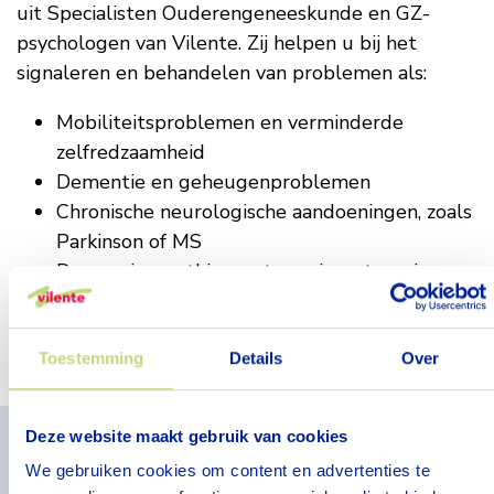
uit
Specialisten Ouderengeneeskunde en GZ-
psychologen van Vilente. Zij helpen u bij het
signaleren en behandelen van problemen als:
Mobiliteitsproblemen en verminderde
zelfredzaamheid
Dementie en geheugenproblemen
Chronische neurologische aandoeningen, zoals
Parkinson of MS
Depressie, apathie en stemmingsstoornissen
Polyfarmacie: advies over medicatiebeleid
Vragen rondom wilsonbekwaamheid en
medische beslissingen
Toestemming
Details
Over
Valpreventie en zorgprognostiek
Deze website maakt gebruik van cookies
Veelgestelde vragen
We gebruiken cookies om content en advertenties te