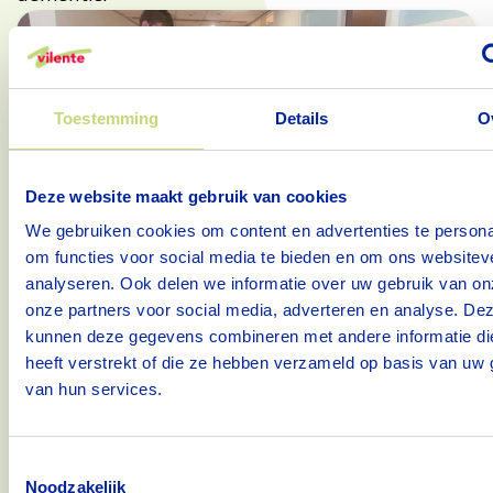
Nieuws
De Sonnenberg
Zorgtechnologie
Toestemming
Details
O
Deze website maakt gebruik van cookies
We gebruiken cookies om content en advertenties te persona
om functies voor social media te bieden en om ons websitev
analyseren. Ook delen we informatie over uw gebruik van on
onze partners voor social media, adverteren en analyse. De
kunnen deze gegevens combineren met andere informatie di
Robot SARA bevordert de rust
heeft verstrekt of die ze hebben verzameld op basis van uw 
23 januari 2024
van hun services.
De Sonnenberg heeft een SARA zorgrobot!
Deze nieuwe ‘collega’ helpt op piekmomenten
en is ondersteunend en aanvullend aan de
Toestemmingsselectie
Noodzakelijk
zorg.