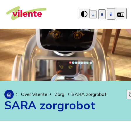
a
a
a
Hoog
contrast
aanzetten
Over Vilente
Zorgtechnologie
SARA zorgrobot
SARA zorgrobot