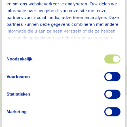
en om ons websiteverkeer te analyseren. Ook delen we
De podcast is te beluisteren via Spotify of via
de
informatie over uw gebruik van onze site met onze
partners voor social media, adverteren en analyse. Deze
website van Over Morgen
.
partners kunnen deze gegevens combineren met andere
Beluister de podcast via Spotify
informatie die u aan ze heeft verstrekt of die ze hebben
verzameld op basis van uw gebruik van hun services.
Toestemmingsselectie
Noodzakelijk
Voorkeuren
Statistieken
Marketing
Samen zorgen