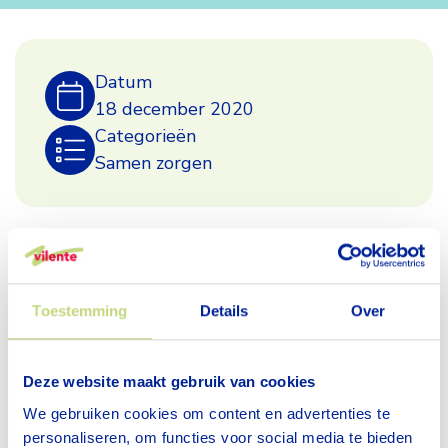
Podcast
Datum
'Mag
18 december 2020
Categorieën
ik
Samen zorgen
je
Kent u de podcast ‘Mag ik je kussen?’ al? In deze
kussen'
podcast hoort u nieuwe verhalen en
inspirerende voorbeelden voor de zorg van
Toestemming
Details
Over
morgen.
Deze website maakt gebruik van cookies
In 6 afleveringen wordt onder andere gesproken
over de grenzen van de zorg, over mantelzorg, en
We gebruiken cookies om content en advertenties te
personaliseren, om functies voor social media te bieden
over personeelsschaarste.