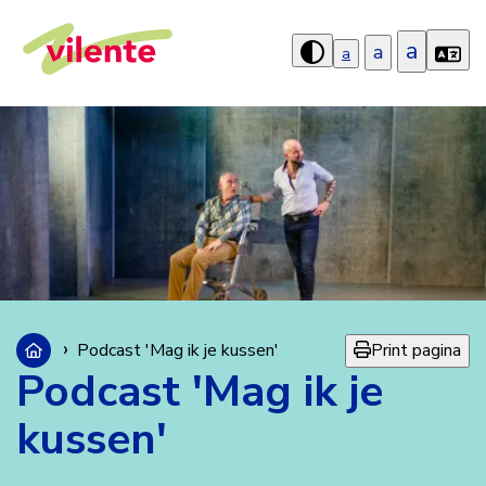
a
a
a
Hoog
contrast
aanzetten
Print pagina
Podcast 'Mag ik je kussen'
Podcast 'Mag ik je
kussen'