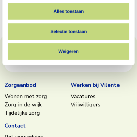
Alles toestaan
Terug naar het overzicht
Selectie toestaan
Footer
Weigeren
Bekijk waarderingen
Zorgaanbod
Werken bij Vilente
Wonen met zorg
Vacatures
Zorg in de wijk
Vrijwilligers
Tijdelijke zorg
Contact