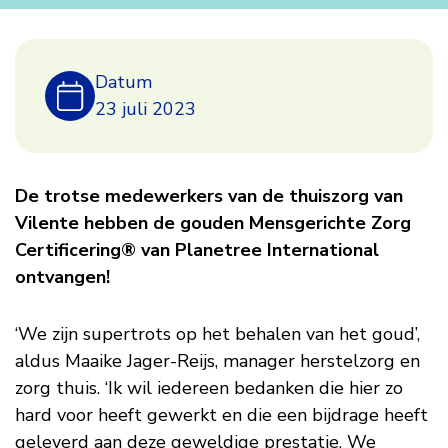
Goud
Datum
voor
23 juli 2023
de
De trotse medewerkers van de thuiszorg van
thuiszorg
Vilente hebben de gouden Mensgerichte Zorg
Certificering® van Planetree International
van
ontvangen!
Vilente
‘We zijn supertrots op het behalen van het goud’,
aldus Maaike Jager-Reijs, manager herstelzorg en
zorg thuis. ‘Ik wil iedereen bedanken die hier zo
hard voor heeft gewerkt en die een bijdrage heeft
geleverd aan deze geweldige prestatie. We