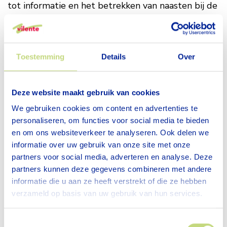
tot informatie en het betrekken van naasten bij de
zorg zijn belangrijke criteria.
Tijdens een intensieve reeks van diverse bezoeken,
audits en panelgesprekken heeft Planetree
Toestemming
Details
Over
uitgebreid gesproken met cliënten en naasten
over hun ervaringen in de praktijk. Zo is de
Deze website maakt gebruik van cookies
certificering gebaseerd op zowel een theoretische
We gebruiken cookies om content en advertenties te
als praktijkgerichte toets. In dit kader is gesproken
personaliseren, om functies voor social media te bieden
met 35 cliënten/naasten en 33 medewerkers.
en om ons websiteverkeer te analyseren. Ook delen we
Want ook de ervaringen van medewerkers zijn een
informatie over uw gebruik van onze site met onze
even belangrijk onderdeel van het onderzoek:
partners voor social media, adverteren en analyse. Deze
voelen zij zich betrokken bij veranderingen,
partners kunnen deze gegevens combineren met andere
gewaardeerd en hoe wordt er voor hén gezorgd?
informatie die u aan ze heeft verstrekt of die ze hebben
Vriendelijkheid en
verzameld op basis van uw gebruik van hun services.
betrokkenheid vallen op
Toestemmingsselectie
Auditor Wyneke Oostenveld van Planetree: ‘De