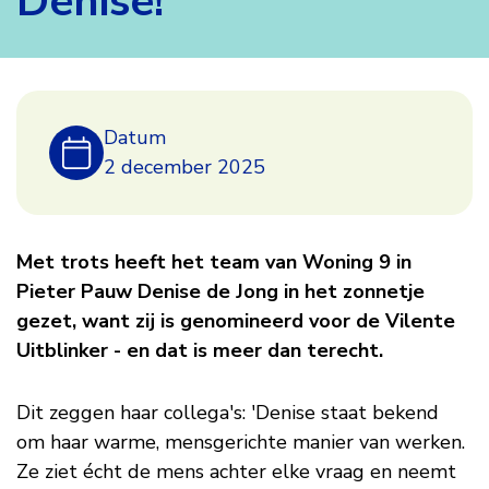
Denise!
Genomineerd
Datum
voor
2 december 2025
de
Met trots heeft het team van Woning 9 in
Vilente
Pieter Pauw Denise de Jong in het zonnetje
gezet, want zij is genomineerd voor de Vilente
Uitblinker:
Uitblinker - en dat is meer dan terecht.
Denise!
Dit zeggen haar collega's: 'Denise
staat bekend
om haar warme, mensgerichte manier van werken.
Ze ziet écht de mens achter elke vraag en neemt