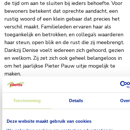
de tijd om aan te sluiten bij ieders behoefte. Voor
bewoners betekent dat oprechte aandacht, een
rustig woord of een klein gebaar dat precies het
verschil maakt. Familieleden ervaren haar als
toegankelijk en betrokken, en collega’s waarderen
haar steun, open blik en de rust die zij meebrengt.
Dankzij Denise voelt iedereen zich gehoord, gezien
en welkom. Zij zet zich ook geheel belangeloos in
om het jaarlijkse Pieter Pauw uitje mogelijk te
maken.
Warme woorden
Tijdens het teamoverleg vanmiddag, werd ze
compleet verrast. Zonder iets in de gaten te
Toestemming
Details
Ove
hebben, verschenen ineens haar kinderen op het
grote scherm. Zij vertelden hoe trots ze zijn op
hun moeder, op wie ze is en wat ze iedere dag
Deze website maakt gebruik van cookies
doet. Zelfs hondje Teun verscheen vrolijk in beeld.