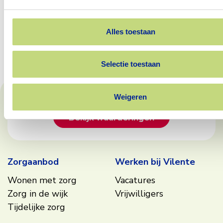
je'.
Team woning 9 Pieter Pauw
Alles toestaan
Terug naar het overzicht
Selectie toestaan
Footer
Weigeren
Bekijk waarderingen
Zorgaanbod
Werken bij Vilente
Wonen met zorg
Vacatures
Zorg in de wijk
Vrijwilligers
Tijdelijke zorg