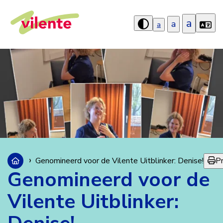
a
a
a
Hoog
contrast
aanzetten
Pr
Genomineerd voor de Vilente Uitblinker: Denise!
Genomineerd voor de
Vilente Uitblinker: