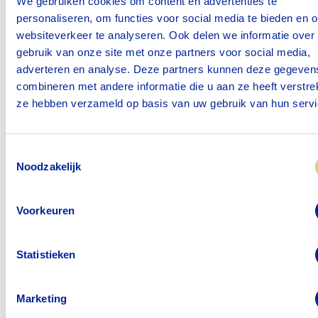
We gebruiken cookies om content en advertenties te
Het ontroerde Denise zichtbaar en zorgde voor
personaliseren, om functies voor social media te bieden en 
een warm, onvergetelijk moment waar zelfs het
websiteverkeer te analyseren. Ook delen we informatie over
gebruik van onze site met onze partners voor social media,
team stil van werd.
adverteren en analyse. Deze partners kunnen deze gegeven
Daarna werd ze feestelijk in het zonnetje gezet. Ze
combineren met andere informatie die u aan ze heeft verstrek
ze hebben verzameld op basis van uw gebruik van hun servi
werd toegesproken door het team met warme
woorden, kreeg een mooi certificaat en een
prachtige bos bloemen. En om het gevierde
Toestemmingsselectie
moment compleet te maken, werd het hele team
Noodzakelijk
getrakteerd op een heerlijk stuk taart.
Voorkeuren
Haar mensgerichte aanpak maakt het dagelijks
werk mooier en versterkt de verbinding binnen
ons team.
Statistieken
Van harte gefeliciteerd met deze mooie
Marketing
nominatie, Denise!
We zijn ontzettend trots op